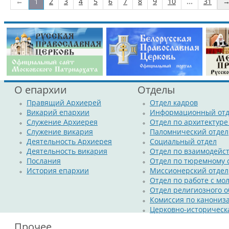
←
1
2
3
4
5
6
7
8
9
10
...
31
Его Преосвященству сослужили настоятель Андреевского хра
духовенство епархии.
Во время богослужения владыка молился о мире и благопо
прекращении распространения пандемии.
По окончании Литургии епископ поздравил всех с прест
слова владыка сказал тезоименитому настоятелю о. Андрею, поздрав
О епархии
Отделы
Правящий Архиерей
Отдел кадров
Викарий епархии
Информационный отд
Служение Архиерея
Отдел по архитектуре
Служение викария
Паломнический отдел
Деятельность Архиерея
Социальный отдел
Деятельность викария
Отдел по взаимодейс
Послания
Отдел по тюремному
История епархии
Миссионерский отдел
Отдел по работе с м
Отдел религиозного о
Комиссия по канониз
Церковно-историческ
Прочее