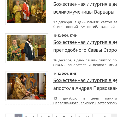
духовенство и прихожан с престольным праздником, причастник
Его Преосвященству сослужили братия Никольской обители в свящ
Божественная литургия в д
Таин и преподал всем архипастырское благословение.
великомученицы Варвары
Архипастыри также посетили монастырский некрополь, г
приснопамятного архиепископа Аристарха (Станкевича) (+2012).
17 декабря, в день памяти святой 
Светлогорский Амвросий, викарий
Божественную литургию в Никольском мужском монастыре города
16-12-2020, 17:09
Его Преосвященству сослужили братия Никольской обители в свящ
Божественная литургия в д
преподобного Саввы Сторо
16 декабря, в день памяти святого 
(+1407), основателя и первого игу
монастыря в Звенигороде, епископ Светлогорский Амвросий
14-12-2020, 15:05
совершил Божественную литургию в Никольском мужском монасты
Его Преосвященству сослужили архимандрит Савва (Мажуко) 
Божественная литургия в д
священном сане.
апостола Андрея Первозва
По окончании богослужения владыка тепло поздравил тезоиме
Прихожане присоединились к поздравлениям.
13 декабря, в день памяти
Первозванного, епископ Светлогорск
епархии, возглавил Божественную литургию
честь апостола, последовавшего за Христом в числе первых, в р. п.