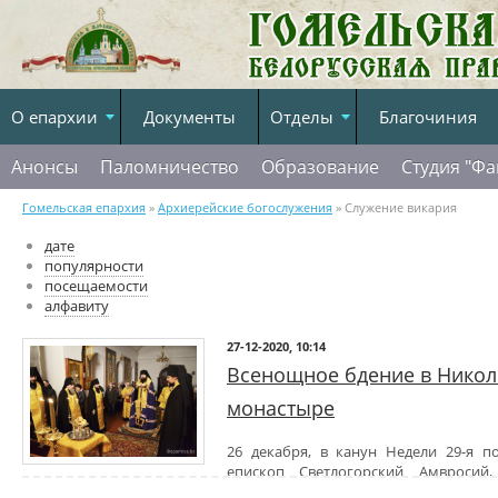
О епархии
Документы
Отделы
Благочиния
Анонсы
Паломничество
Образование
Студия "Фа
Гомельская епархия
»
Архиерейские богослужения
» Служение викария
дате
популярности
посещаемости
алфавиту
27-12-2020, 10:14
Всенощное бдение в Нико
монастыре
26 декабря, в канун Недели 29-я по
епископ Светлогорский Амвросий,
совершил всенощное бдение в главном храме
Никольского мужск