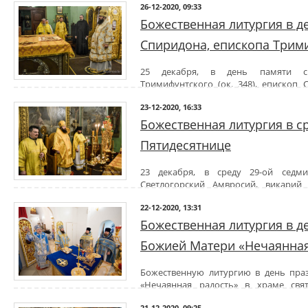
26-12-2020, 09:33
100 лет назад в честь святителя Николая.
Его Преосвященству сослужили братия Никольской обители в свящ
Божественная литургия в д
Спиридона, епископа Трим
25 декабря, в день памяти св
Тримифунтского (ок. 348), епископ 
Гомельской епархии, совершил Божественную литургию в Никол
23-12-2020, 16:33
Гомеля.
Его Преосвященству сослужили братия Никольской обители в свящ
Божественная литургия в с
Пятидесятнице
23 декабря, в среду 29-ой седми
Светлогорский Амвросий, викарий
Божественную литургию в Никольском мужском монастыре города
22-12-2020, 13:31
Его Преосвященству сослужили братия Никольской обители в свящ
Божественная литургия в 
Божией Матери «Нечаянная
Божественную литургию в день пра
«Нечаянная радость» в храме свят
Светлогорске 22 декабря 2020г. совершили
Высокопреосвя
21-12-2020, 09:25