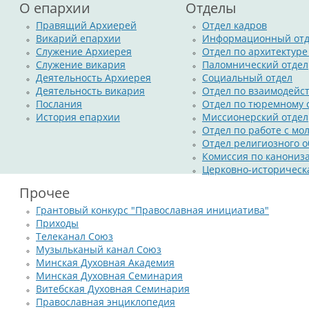
О епархии
Отделы
Правящий Архиерей
Отдел кадров
Викарий епархии
Информационный отд
Служение Архиерея
Отдел по архитектуре
Служение викария
Паломнический отдел
Деятельность Архиерея
Социальный отдел
Деятельность викария
Отдел по взаимодейс
Послания
Отдел по тюремному
История епархии
Миссионерский отдел
Отдел по работе с м
Отдел религиозного о
Комиссия по канониз
Церковно-историческ
Прочее
Грантовый конкурс "Православная инициатива"
Приходы
Телеканал Союз
Музыльканый канал Союз
Минская Духовная Академия
Минская Духовная Семинария
Витебская Духовная Семинария
Православная энциклопедия