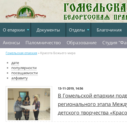
О епархии
Документы
Отделы
Благочиния
Анонсы
Паломничество
Образование
Студия "Фа
Гомельская епархия
» Красота Божьего мира
дате
популярности
посещаемости
алфавиту
13-11-2019, 14:56
В Гомельской епархии под
регионального этапа Межд
детского творчества «Крас
В выставочном зале УО «Гомельский 