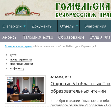
О епархии
Документы
Отделы
Благочиния
Анонсы
Паломничество
Образование
Студия "Фа
Гомельская епархия
» Материалы за Ноябрь 2020 года » Страница 9
дате
популярности
посещаемости
алфавиту
4-11-2020, 17:14
Открытие VI областных Пок
образовательных чтений
4 ноября в здании Гомельского обла
состоялось открытие VI областных П
«Историческая память народа: 500-летие Жировичского монастыр