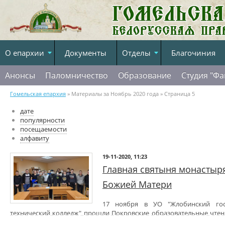
О епархии
Документы
Отделы
Благочиния
Анонсы
Паломничество
Образование
Студия "Фа
Гомельская епархия
» Материалы за Ноябрь 2020 года » Страница 5
дате
популярности
посещаемости
алфавиту
19-11-2020, 11:23
Главная святыня монастыр
Божией Матери
17 ноября в УО "Жлобинский госу
технический колледж" прошли Покровские образовательные чтени
500-летие Жировичского монастыря, 550-летие явления Жировичс