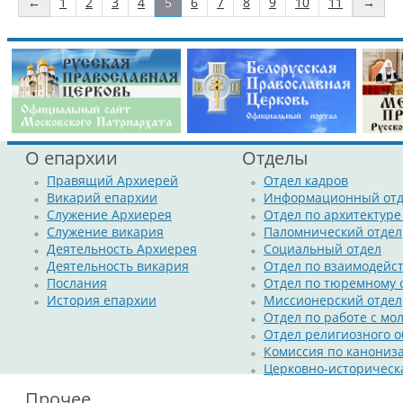
Его Преосвященству сослужила братия Никольской обители в свящ
←
1
2
3
4
5
6
7
8
9
10
11
→
По окончании богослужения Владыка Стефан поздравил при
За богослужением владыка Амвросий вознес молитвы о д
Христовых Таин и обратился к молящимся со словами архипастырс
белорусскому народу и о прекращении пандемии.
О епархии
Отделы
Правящий Архиерей
Отдел кадров
Викарий епархии
Информационный отд
Служение Архиерея
Отдел по архитектуре
Служение викария
Паломнический отдел
Деятельность Архиерея
Социальный отдел
Деятельность викария
Отдел по взаимодейс
Послания
Отдел по тюремному
История епархии
Миссионерский отдел
Отдел по работе с м
Отдел религиозного о
Комиссия по канониз
Церковно-историческ
Прочее