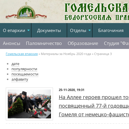
О епархии
Документы
Отделы
Благочиния
Анонсы
Паломничество
Образование
Студия "Фа
Гомельская епархия
» Материалы за Ноябрь 2020 года » Страница 3
дате
популярности
посещаемости
алфавиту
25-11-2020, 19:31
На Аллее героев прошел т
посвященный 77-й годовщ
Гомеля от немецко-фашист
Чувствами безграничной благодарн