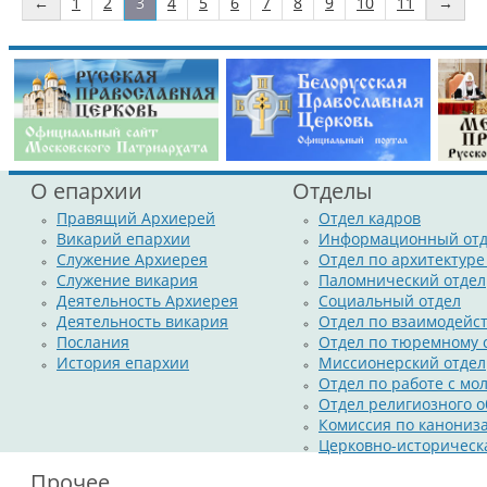
В праздник иконы Божий Матери «Скоропослушница», в одноиме
←
1
2
3
4
5
6
7
8
9
10
11
→
Божественную литургию 22 ноября 2020г. совершил
Высокопреосв
Гомельский и Жлобинский.
Высокопреосвященнейшему сослужили: секретарь Гомельско
Алампиев, настоятель прихода игумен Мефодий (Казаков) и духове
За богослужением были вознесены сугубые молитвенные прошени
народу и прекращении распространения вредоносного поветрия.
По окончании богослужения владыка Стефан поздравил прихож
праздником, причастников с принятием Святых Христовых Таин и 
архипастырского назидания.
О епархии
Отделы
Правящий Архиерей
Отдел кадров
Викарий епархии
Информационный отд
Служение Архиерея
Отдел по архитектуре
Служение викария
Паломнический отдел
Деятельность Архиерея
Социальный отдел
Деятельность викария
Отдел по взаимодейс
Послания
Отдел по тюремному
История епархии
Миссионерский отдел
Отдел по работе с м
Отдел религиозного о
Комиссия по канониз
Церковно-историческ
Прочее