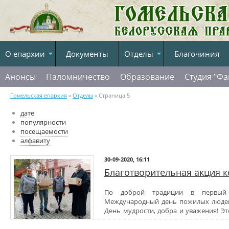
О епархии
Документы
Отделы
Благочиния
Анонсы
Паломничество
Образование
Студия "Фа
Гомельская епархия
»
Отделы
» Страница 5
дате
популярности
посещаемости
алфавиту
30-09-2020, 16:11
Благотворительная акция 
По доброй традиции в первый
Международный день пожилых людей
День мудрости, добра и уважения! Эт
понять всем нам, что старшее поко