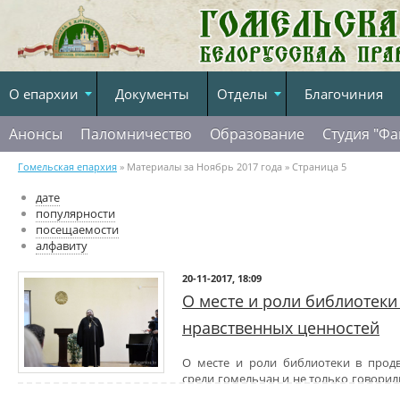
О епархии
Документы
Отделы
Благочиния
Анонсы
Паломничество
Образование
Студия "Фа
Гомельская епархия
» Материалы за Ноябрь 2017 года » Страница 5
дате
популярности
посещаемости
алфавиту
20-11-2017, 18:09
О месте и роли библиотек
нравственных ценностей
О месте и роли библиотеки в прод
среди гомельчан и не только говорил
которая состоялась 20 ноября в центральной городской библиотек