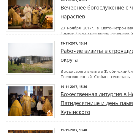
духовенства собора.
По окончании богослужения епископ Стефан поздравил причастни
Вечернее богослужение с 
Таин и обратился к молящимся со словами Архипастырского назида
нараспев
Святейшего Патриарха Кирилла был совершен молебен о здрави
торжественно возглашено многолетие.
20 ноября 2017г. в Свято-
Петро-Па
Гомеля было совершено вечернее б
нараспев.
19-11-2017, 15:54
Богослужение возглавил Преосвященнейший Стефан еписк
сослужении духовенства собора.
Рабочие визиты в строящи
Со словами проповеди к молящимся обратился настоятель хра
округа
Александр Мосейчук.
По окончании богослужения Владыка обратился к прихожан
назидания.
В ходе своего визита в Жлобинский бл
Преосвященный Стефан, секретарь 
Георгий Алампиев и благочинный монастырей Гомельской епархи
19-11-2017, 15:36
совершили рабочие поездки в строящиеся храмы свт.Василия
г.Жлобина.
Божественная литургия в Н
В ходе визитов Владыка встретился с настоятелями храмов, о
Пятидесятнице и день памя
приходов и ознакомился с ходом строительных работ.
Хутынского
В Неделю 24-ю по Пятидесятнице
Хутынского, 19 ноября 2017г. Преосвященный Стефан совершил
19-11-2017, 13:40