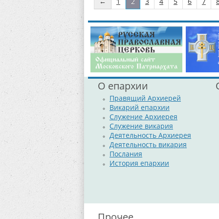
успешно овладевать знаниями, любить 
←
1
2
3
4
5
6
7
Правда Гомель
О епархии
Правящий Архиерей
Викарий епархии
Служение Архиерея
Служение викария
Деятельность Архиерея
Деятельность викария
Послания
История епархии
Прочее