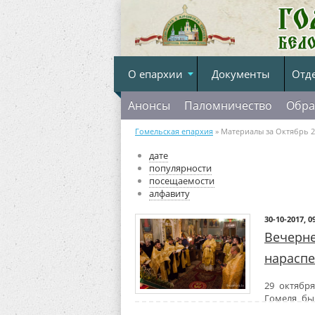
О епархии
Документы
Отд
Анонсы
Паломничество
Обра
Гомельская епархия
» Материалы за Октябрь 2
дате
популярности
посещаемости
алфавиту
30-10-2017, 0
Вечерне
нараспе
29 октября
Гомеля бы
нараспев.