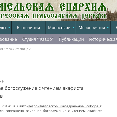
елы
Благочиния
Монастыри
Мероприятия
зование
Студия "Фавор"
Публикации
Историческа
017 года » Страница 2
9:14
е богослужение с чтением акафиста
в
 2017г. в Свято-
Петро-Павловском кафедральном соборе
г.
ло совершено вечернее богослужение с чтением акафиста