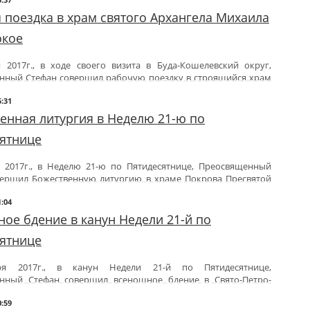
т Амвросий (Шевцов), благочинный монастырей Гомельской
 поездка в храм святого Архангела Михаила
ургию. Его высокопреподобию сослужил протоиерей Вадим
тыря.
окое
ихвинской и Кормянской обителей. Настоятельница Свято-
ера (Афонькина) и старшая сестра Иоанно-Кормянского
 2017г., в ходе своего визита в Буда-Кошелевский округ,
 пели на клиросе.
нный Стефан совершил рабочую поездку в строящийся храм
. Амвросий, после литургии Его высокопреподобие поздравил
йн и престольным праздником.
5:31
ходом строительных работ и состоянием дел на приходе.
енная литургия в Неделю 21-ю по
ятнице
я 2017г., в Неделю 21-ю по Пятидесятнице, Преосвященный
вершил Божественную литургию в храме Покрова Пресвятой
1:04
арь Гомельской епархии протоиерей Георгий Алампиев,
а
протоиерей Сергий Пешко и духовенство храма.
ое бдение в канун Недели 21-й по
здравил причастников с принятием Святых Христовых Таин и
ятнице
ипастырского назидания.
ря 2017г., в канун Недели 21-й по Пятидесятнице,
нный Стефан совершил всенощное бдение в Свято-
Петро-
еля.
0:59
рь Гомельской епархии протоиерей Георгий Алампиев и