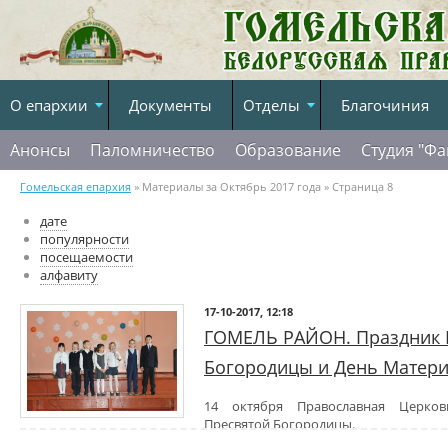
О епархии
Документы
Отделы
Благочиния
Анонсы
Паломничество
Образование
Студия "Фа
Гомельская епархия
» Материалы за Октябрь 2017 года » Страница 8
дате
популярности
посещаемости
алфавиту
17-10-2017, 12:18
ГОМЕЛЬ РАЙОН. Праздник 
Богородицы и День Матер
14 октября Православная Церко
Пресвятой Богородицы.
Праздник обязан своим появлениям чудесному событию, ко