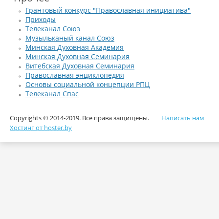
«Мама», чем приятно поразил 
отметил в своем слове священник.
Грантовый конкурс "Православная инициатива"
В завершение праздника священнослужитель вручил многод
Приходы
православной хозяйки, выразил слова благодарности всем матеря
Телеканал Союз
заботу своим детям.
Музыльканый канал Союз
Минская Духовная Академия
Минская Духовная Семинария
Витебская Духовная Семинария
Православная энциклопедия
Основы социальной концепции РПЦ
Телеканал Спас
Copyrights © 2014-2019. Все права защищены.
Написать нам
Хостинг от hoster.by