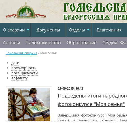
О епархии
Документы
Отделы
Благочиния
Анонсы
Паломничество
Образование
Студия "Фа
Гомельская епархия
» Моя семья
дате
популярности
посещаемости
алфавиту
22-09-2015, 16:42
Подведены итоги народног
фотоконкурсе "Моя семья"
Завершился фотоконкурс «Моя семья
семьи и верности». Конкурс бы
нравственных ценностей, рождению 