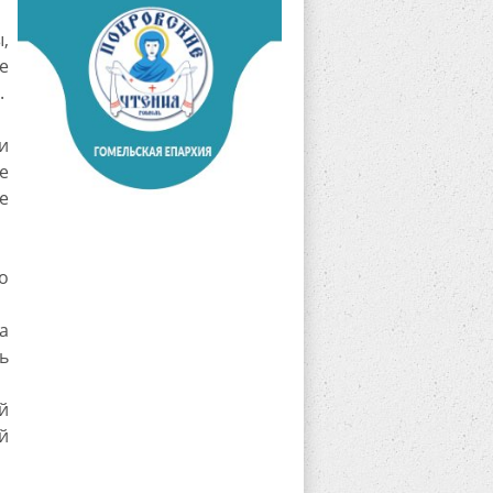
,
е
.
и
е
е
о
а
ь
й
й