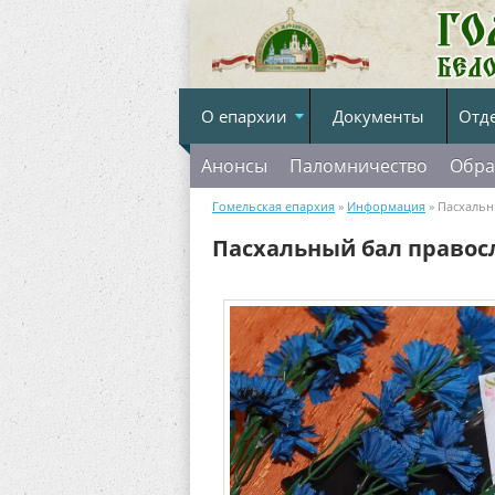
О епархии
Документы
Отд
Анонсы
Паломничество
Обра
Гомельская епархия
»
Информация
» Пасхальн
Пасхальный бал правос