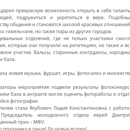
дарил прекрасную возможность открыть в себе таланты
людей, подружиться и укрепиться в вере. Подобны
сству общения и становятся школой красивых отношений
ко гомельчане, но также пары из других городов.
евальных отделения, где не только участники смогл
я, которые они получили на репетициях, но также и вс
вное участие. Вальсы, старинные контрдансы, народны
м бала.
дала живая музыка, фуршет, игры, фотосалон и множеств
заторы мероприятия подвели результаты фотоконкурс
ники бала в антракте могли оценить фотоработы и отдат
ейся фотографии.
телем стала Якубович Лидия Константиновна с работо
 Председатель молодежного отдела иерей Дмитри
ценный приз – МФУ.
 праздника в танце! До новых встреч!