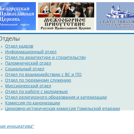
Отделы
Отдел кадров
Информационный отдел
Отдел по архитектуре и строительству
Паломнический отдел
Социальный отдел
Отдел по взаимодействию с ВС и ПО
Отдел по тюремному служению
Миссионерский отдел
Отдел по работе с молодежью
Отдел религиозного образования и катехизации
Комиссия по канонизации
Церковно-историческая комиссия Гомельской епархии
ная инициатива"