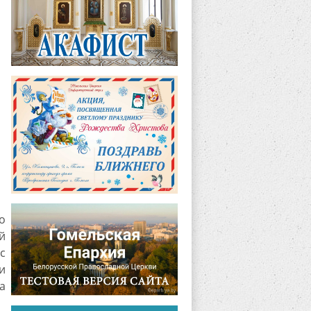
о
й
с
и
а