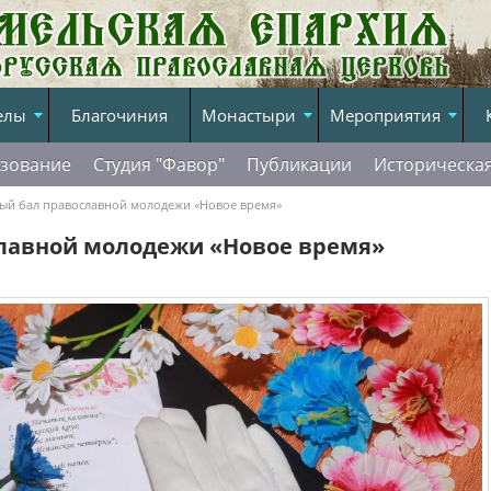
елы
Благочиния
Монастыри
Мероприятия
зование
Студия "Фавор"
Публикации
Историческа
ый бал православной молодежи «Новое время»
лавной молодежи «Новое время»