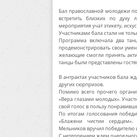
Бал православной молодежи по
встретить близких по духу 
мероприятия учат этикету, иску
Участниками бала стали не толь
Программа включала два танц
продемонстрировать свои умени
желающие смогли принять акти
танцы были представлены гостя
В антрактах участников бала ж
других сюрпризов.
Помимо всего прочего органи
«Вера глазами молодых». Участ
свой голос в пользу понравивш
По итогам голосования победи
«Блажени чистии сердцем».
Мельников вручил победителю 
С нетерпением ждем очередного