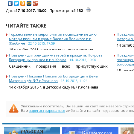
Дата:
17-10-2017, 13:00
Просмотров:
1 132
ЧИТАЙТЕ ТАКЖЕ
Торжественные мероприятия посвященные дню
Праздник
матери прошли в храме Василия Великого в г.
матери в 
Жлобине
22-10-2015, 17:59
14 октяб
18 октября 2015 года в рамках празднования
Праздник для женщин-матерей в праздник Покрова
Празднич
Богородицы прошел в г.п. Корма
посвящен
14-10-2015, 10:00
Богороди
Священник поздравил всех присутствующих
15 октя
женщин с
иконы
Праздник Покрова Пресвятой Богородицы и День
Матери в д/с №7 г.Рогачева
15-10-2015, 11:24
14 октября 2015 г. в детском саду №7 г.Рогачева
Уважаемый посетитель, Вы зашли на сайт как незарегистри
Вам
зарегистрироваться
либо зайти на сайт под своим именем