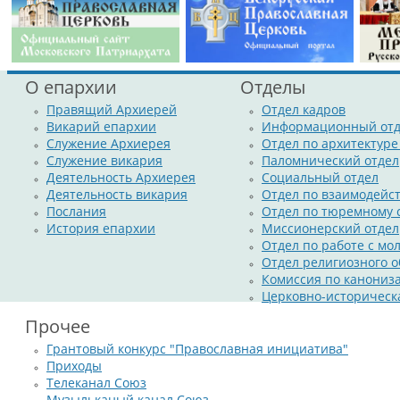
О епархии
Отделы
Правящий Архиерей
Отдел кадров
Викарий епархии
Информационный отд
Служение Архиерея
Отдел по архитектуре
Служение викария
Паломнический отдел
Деятельность Архиерея
Социальный отдел
Деятельность викария
Отдел по взаимодейс
Послания
Отдел по тюремному
История епархии
Миссионерский отдел
Отдел по работе с м
Отдел религиозного о
Комиссия по канониз
Церковно-историческ
Прочее
Грантовый конкурс "Православная инициатива"
Приходы
Телеканал Союз
Музыльканый канал Союз