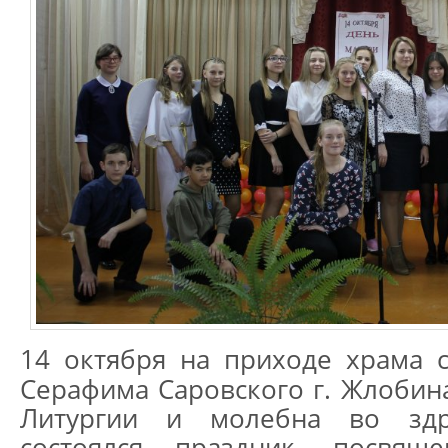
14 октября на приходе храма 
Серафима Саровского г. Жлобин
Литургии и молебна во здр
состоялся праздник, посвя