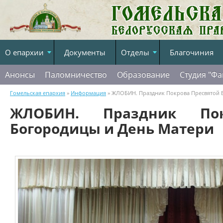
О епархии
Документы
Отделы
Благочиния
Анонсы
Паломничество
Образование
Студия "Фа
Гомельская епархия
»
Информация
» ЖЛОБИН. Праздник Покрова Пресвятой 
ЖЛОБИН. Праздник Пок
Богородицы и День Матери