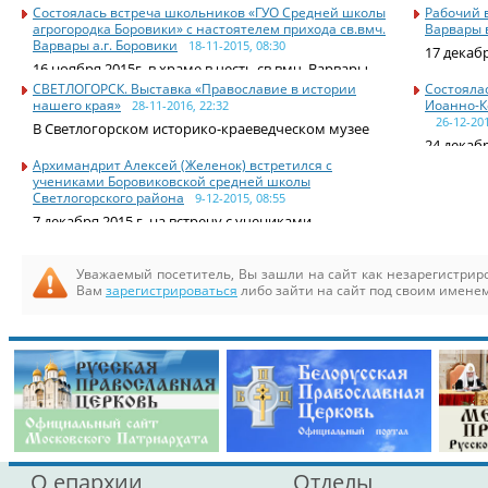
Состоялась встреча школьников «ГУО Средней школы
Рабочий 
агрогородка Боровики» с настоятелем прихода св.вмч.
Варвары 
Варвары а.г. Боровики
18-11-2015, 08:30
17 декабр
16 ноября 2015г. в храме в честь св.вмч. Варвары
СВЕТЛОГОРСК. Выставка «Православие в истории
Состояла
нашего края»
Иоанно-К
28-11-2016, 22:32
26-12-201
В Светлогорском историко-краеведческом музее
24 декаб
Архимандрит Алексей (Желенок) встретился с
учениками Боровиковской средней школы
Светлогорского района
9-12-2015, 08:55
7 декабря 2015 г. на встречу с учениками
Уважаемый посетитель, Вы зашли на сайт как незарегистри
Вам
зарегистрироваться
либо зайти на сайт под своим именем
О епархии
Отделы