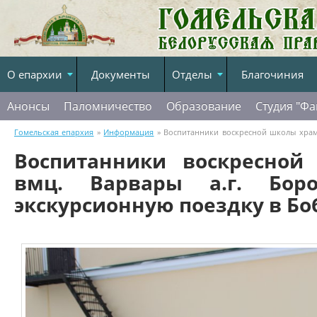
О епархии
Документы
Отделы
Благочиния
Анонсы
Паломничество
Образование
Студия "Фа
Гомельская епархия
»
Информация
» Воспитанники воскресной школы храма
Воспитанники воскресной
экскурсионную поездку в Бобруйскую епархию
вмц. Варвары а.г. Бор
экскурсионную поездку в Б