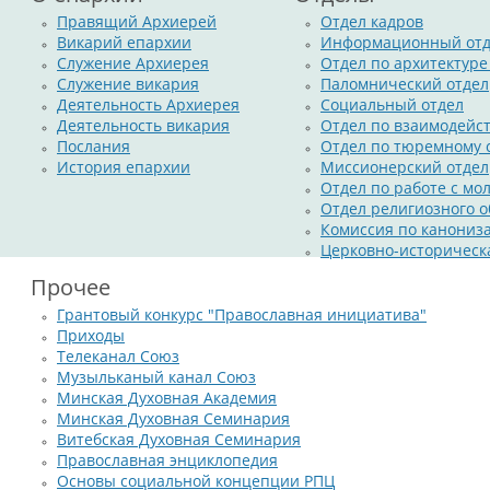
Правящий Архиерей
Отдел кадров
Викарий епархии
Информационный отд
Служение Архиерея
Отдел по архитектуре
Служение викария
Паломнический отдел
Деятельность Архиерея
Социальный отдел
Деятельность викария
Отдел по взаимодейс
Послания
Отдел по тюремному
История епархии
Миссионерский отдел
Отдел по работе с м
Отдел религиозного о
Комиссия по канониз
Церковно-историческ
Прочее
Грантовый конкурс "Православная инициатива"
Приходы
Телеканал Союз
Музыльканый канал Союз
Минская Духовная Академия
Минская Духовная Семинария
Витебская Духовная Семинария
Православная энциклопедия
Основы социальной концепции РПЦ