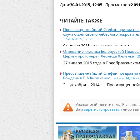
Дата:
30-01-2015, 12:05
Просмотров:
2 09
ЧИТАЙТЕ ТАКЖЕ
Преосвященнейший Стефан принял поз
случаю дня своего небесного покровите
9-01-2015, 17:58
9 января 2015 года, в день памяти
Отпевание клирика Белорусской Правос
Церкви протоиерея Леонида Желенка
2
27 января 2015 года в Преображенско
Преосвященнейший Стефан поздравил 
Рождения П.А.Кириченко
2-12-2014, 14:27
2 декабря 2014г. Преосвященне
посетил
Уважаемый посетитель, Вы зашли
Вам
зарегистрироваться
либо зай