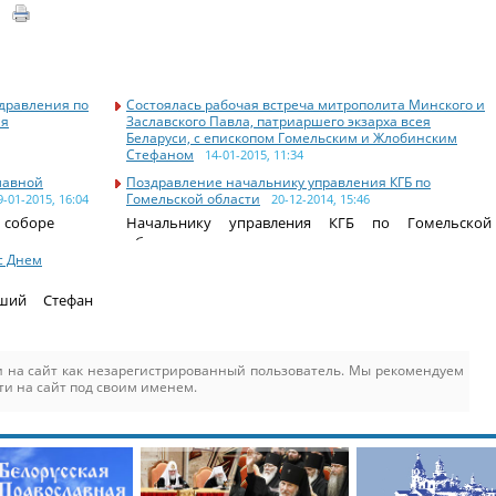
1
дравления по
Состоялась рабочая встреча митрополита Минского и
ля
Заславского Павла, патриаршего экзарха всея
Беларуси, с епископом Гомельским и Жлобинским
Стефаном
14-01-2015, 11:34
12 января 2015 года состоялась рабочая встреча
лавной
Поздравление начальнику управления КГБ по
Гомельской области
9-01-2015, 16:04
20-12-2014, 15:46
м соборе
Начальнику управления КГБ по Гомельской
области
с Днем
йший Стефан
 на сайт как незарегистрированный пользователь. Мы рекомендуем
ти на сайт под своим именем.