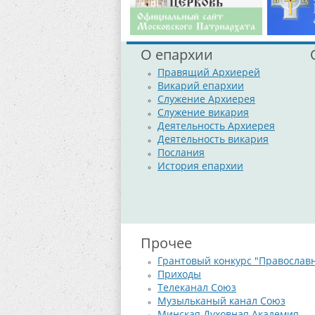
О епархии
Правящий Архиерей
Викарий епархии
Служение Архиерея
Служение викария
Деятельность Архиерея
Деятельность викария
Послания
История епархии
Прочее
Грантовый конкурс "Православ
Приходы
Телеканал Союз
Музыльканый канал Союз
Минская Духовная Академия