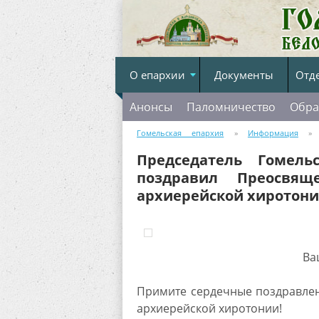
О епархии
Документы
Отд
Анонсы
Паломничество
Обра
Гомельская епархия
»
Информация
» П
Преосвященнейшего Стефана с 10-летием арх
Председатель Гомель
поздравил Преосвящ
архиерейской хиротон
Ва
Примите сердечные поздравлени
архиерейской хиротонии!