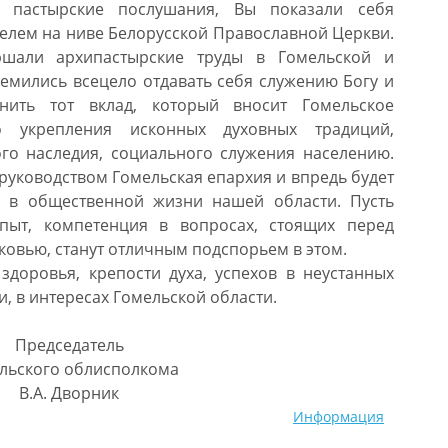
и пастырские послушания, Вы показали себя
елем на ниве Белорусской Православной Церкви.
шали архипастырские труды в Гомельской и
ремились всецело отдавать себя служению Богу и
нить тот вклад, который вносит Гомельское
о укрепления исконных духовных традиций,
ого наследия, социального служения населению.
руководством Гомельская епархия и впредь будет
 в общественной жизни нашей области. Пусть
пыт, компетенция в вопросах, стоящих перед
овью, станут отличным подспорьем в этом.
здоровья, крепости духа, успехов в неустанных
и, в интересах Гомельской области.
Председатель
льского облисполкома
В.А. Дворник
Информация