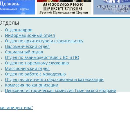
Отделы
Отдел кадров
Информационный отдел
Отдел по архитектуре и строительству
Паломнический отдел
Социальный отдел
Отдел по взаимодействию с ВС и ПО
Отдел по тюремному служению
Миссионерский отдел
Отдел по работе с молодежью
Отдел религиозного образования и катехизации
Комиссия по канонизации
Церковно-историческая комиссия Гомельской епархии
ная инициатива"