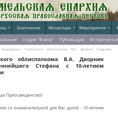
елы
Благочиния
Монастыри
Мероприятия
зование
Студия "Фавор"
Публикации
Историческа
редседатель Гомельского облисполкома В.А. Дворник поздравил
иерейской хиротонии
ского облисполкома В.А. Дворник
еннейшего Стефана с 10-летием
ии
ше Преосвященство!
я со знаменательной для Вас датой - 10-летием