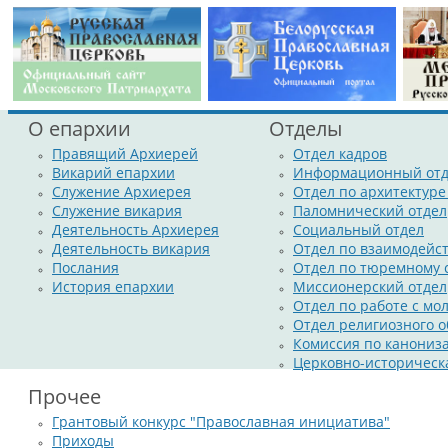
О епархии
Отделы
Правящий Архиерей
Отдел кадров
Викарий епархии
Информационный отд
Служение Архиерея
Отдел по архитектуре
Служение викария
Паломнический отдел
Деятельность Архиерея
Социальный отдел
Деятельность викария
Отдел по взаимодейс
Послания
Отдел по тюремному
История епархии
Миссионерский отдел
Отдел по работе с м
Отдел религиозного о
Комиссия по канониз
Церковно-историческ
Прочее
Грантовый конкурс "Православная инициатива"
Приходы