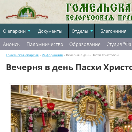
О епархии
Документы
Отделы
Благочиния
Анонсы
Паломничество
Образование
Студия "Фа
Гомельская епархия
»
Информация
» Вечерня в день Пасхи Христовой
Вечерня в день Пасхи Христ