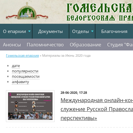
О епархии
Документы
Отделы
Благочиния
Анонсы
Паломничество
Образование
Студия "Фа
Гомельская епархия
» Материалы за Июнь 2020 года
дате
популярности
посещаемости
алфавиту
28-06-2020, 17:28
Международная онлайн-ко
служение Русской Правосла
перспективы»
По благословению патриаршего Экзарха всея Беларуси, митрополи