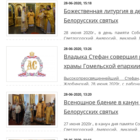
приглашаем принять участие в международной онлайн-конф
28-06-2020, 15:18
Русской Православной Церкви: опыт и перспективы», которая буде
Божественная литургия в д
Ссылки на онлайн-дискуссии будут высланы всем зарегистрировав
Пройти регистрацию для участия в Международной онлайн-ко
Белорусских святых
Русской Православной Церкви: опыт и перспективы» можно по ссы
Обращаем внимание, что регистрация будет закрыта 28 июня в 21-
28 июня 2020г., в день памяти Соб
Более подробно, здесь:
pravoslavmolodezh.ru
Светлогорский Амвросий, викарий
Божественную литургию в храме святителя Николая
Никольского 
28-06-2020, 13:26
Его Преосвященству сослужили братия обители в священном сане.
По окончании богослужения владыка поздравил всех с празднико
Владыка Стефан совершил 
наставления.
храмы Гомельской епархии
Пресс-служба Никольского монастыря
Высокопреосвященнейший Стефан
Жлобинский, 28 июня 2020г. с рабоч
Рождества Пресвятой Богородицы д. Терешковичи и приход хр
28-06-2020, 13:20
Богородицы д. Цегельня.
В ходе визитов владыка пообщался с настоятелями и ознакомился с
Всенощное бдение в канун
Белорусских святых
27 июня 2020г., в канун дня памяти С
Светлогорский Амвросий, викарий
всенощное бдение в храме святителя Николая
Никольского мужско
28-06-2020, 11:11