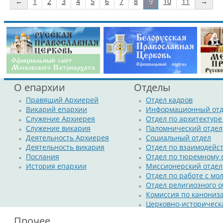
←
1
2
3
4
5
6
7
8
9
10
11
→
Пресс-служба Никольского монастыря
О епархии
Отделы
Правящий Архиерей
Отдел кадров
Викарий епархии
Информационный отд
Служение Архиерея
Отдел по архитектуре
Служение викария
Паломнический отдел
Деятельность Архиерея
Социальный отдел
Деятельность викария
Отдел по взаимодейс
Послания
Отдел по тюремному
История епархии
Миссионерский отдел
Отдел по работе с м
Отдел религиозного о
Комиссия по канониз
Церковно-историческ
Прочее