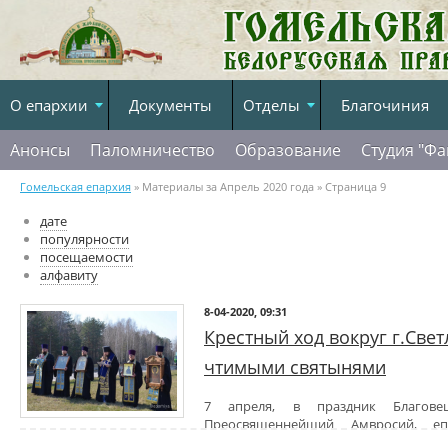
О епархии
Документы
Отделы
Благочиния
Анонсы
Паломничество
Образование
Студия "Фа
Гомельская епархия
» Материалы за Апрель 2020 года » Страница 9
дате
популярности
посещаемости
алфавиту
8-04-2020, 09:31
Крестный ход вокруг г.Свет
чтимыми святынями
7 апреля, в праздник Благове
Преосвященнейший Амвросий, еп
Гомельской епархии, совместно с благочинным
Светлогорского 