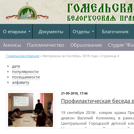
О епархии
Документы
Отделы
Благочиния
Анонсы
Паломничество
Образование
Студия "Фа
Гомельская епархия
» Материалы за Сентябрь 2018 года » Страница 4
дате
популярности
посещаемости
алфавиту
21-09-2018, 17:46
Профилактическая беседа в
19 сентября 2018г. клирик храма Пр
диакон Василий Коломиец в рамка
Центральной Городской детской кл
Медицинский центр «Подросток». Дан