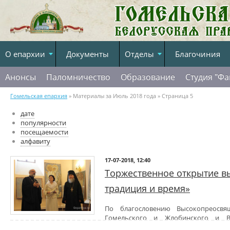
О епархии
Документы
Отделы
Благочиния
Анонсы
Паломничество
Образование
Студия "Фа
Гомельская епархия
» Материалы за Июль 2018 года » Страница 5
дате
популярности
посещаемости
алфавиту
17-07-2018, 12:40
Торжественное открытие в
традиция и время»
По благословению Высокопреосвящ
Гомельского и Жлобинского и В
архиепископа Витебского и Оршанского в Витебске прошло о