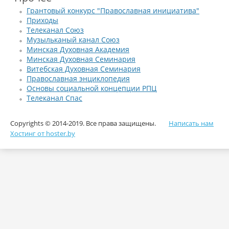
богослужебная комиссия, рассмотрев в двух заседаниях вышеуказа
частичным использованием содержащихся в них молитвословий
Грантовый конкурс "Православная инициатива"
младенцех, не приемших благодати святаго Крещения.
Приходы
Патриархия.ru
/
Church.by
Телеканал Союз
Музыльканый канал Союз
Минская Духовная Академия
Минская Духовная Семинария
Витебская Духовная Семинария
Православная энциклопедия
Основы социальной концепции РПЦ
Телеканал Спас
Copyrights © 2014-2019. Все права защищены.
Написать нам
Хостинг от hoster.by