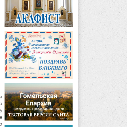
а
а
у
е
о