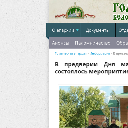
О епархии
Документы
Отд
Анонсы
Паломничество
Обра
Гомельская епархия
»
Информация
» В предве
В предверии Дня ма
состоялось мероприяти