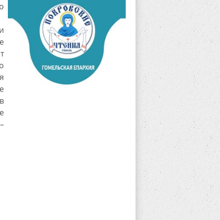
о
и
е
т
о
я
е
в
е
–