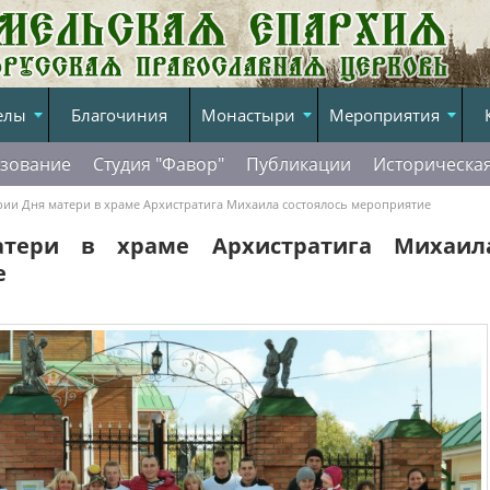
елы
Благочиния
Монастыри
Мероприятия
зование
Студия "Фавор"
Публикации
Историческа
рии Дня матери в храме Архистратига Михаила состоялось мероприятие
тери в храме Архистратига Михаил
е