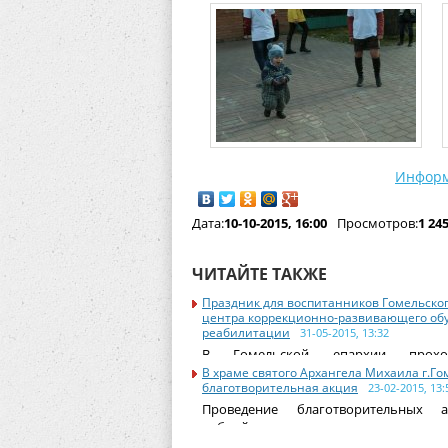
Инфор
Дата:
10-10-2015, 16:00
Просмотров:
1 24
ЧИТАЙТЕ ТАКЖЕ
Праздник для воспитанников Гомельског
центра коррекционно-развивающего об
реабилитации
31-05-2015, 13:32
В Гомельской епархии прохо
посвященные
В храме святого Архангела Михаила г.Г
благотворительная акция
23-02-2015, 13:
Проведение благотворительных 
доброй