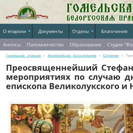
О епархии
Документы
Отделы
Благочиния
Анонсы
Паломничество
Образование
Студия "Фа
Гомельская епархия
»
Архиерейские богослужения
»
Служение
» Прео
Преосвященнейший Стефан 
мероприятиях по случаю дня тезоименитства епископа Великолукского и Нев
мероприятиях по случаю д
епископа Великолукского и 