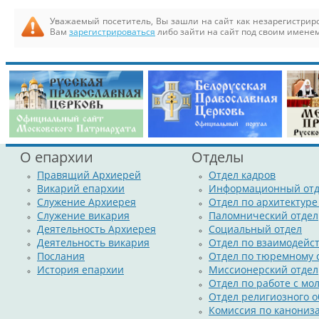
Уважаемый посетитель, Вы зашли на сайт как незарегистри
Вам
зарегистрироваться
либо зайти на сайт под своим именем
О епархии
Отделы
Правящий Архиерей
Отдел кадров
Викарий епархии
Информационный отд
Служение Архиерея
Отдел по архитектуре
Служение викария
Паломнический отдел
Деятельность Архиерея
Социальный отдел
Деятельность викария
Отдел по взаимодейс
Послания
Отдел по тюремному
История епархии
Миссионерский отдел
Отдел по работе с м
Отдел религиозного о
Комиссия по канониз