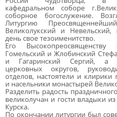
России чудотворца, в Св
кафедральном соборе г.Велик
соборное богослужение. Возг
Литургию Преосвященнейши
Великолукский и Невельский,
день свое тезоименитство.
Его Высокопреосвященству 
Гомельский и Жлобинский Стефа
и Гагаринский Сергий, а 
церковных округов, руковод
отделов, настоятели и клирики 
и насельники монастырей Велико
Разделить радость праздничного
великолучан и гости владыки из
Курска.
По окончании литургии был со