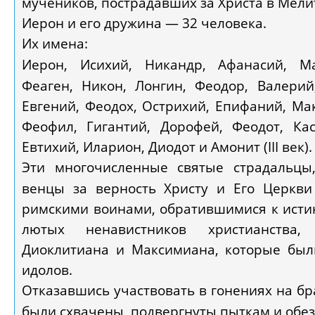
мучеников, пострадавших за Христа в Мелити
Иерон и его дружина — 32 человека.
Их имена:
Иерон, Исихий, Никандр, Афанасий, Ма
Феаген, Никон, Лонгин, Феодор, Валерий
Евгений, Феодох, Острихий, Епифаний, Ма
Феофил, Гигантий, Дорофей, Феодот, Кас
Евтихий, Иларион, Диодот и Амонит (III век).
Эти многочисленные святые страдальцы
венцы за верность Христу и Его Церкви 
римскими воинами, обратившимися к исти
лютых ненавистников христианства, и
Диоклитиана и Максимиана, которые бы
идолов.
Отказавшись участвовать в гонениях на бр
были схвачены, подвергнуты пыткам и обе