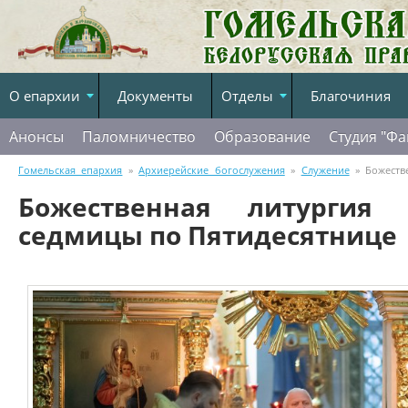
О епархии
Документы
Отделы
Благочиния
Анонсы
Паломничество
Образование
Студия "Фа
Гомельская епархия
»
Архиерейские богослужения
»
Служение
» Божеств
Божественная литургия
Пятидесятнице
седмицы по Пятидесятнице