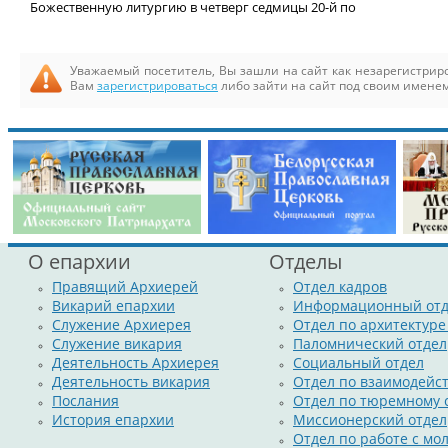
Божественную литургию в четверг седмицы 20-й по
Уважаемый посетитель, Вы зашли на сайт как незарегистри
Вам
зарегистрироваться
либо зайти на сайт под своим именем
О епархии
Отделы
Правящий Архиерей
Отдел кадров
Викарий епархии
Информационный отд
Служение Архиерея
Отдел по архитектуре
Служение викария
Паломнический отдел
Деятельность Архиерея
Социальный отдел
Деятельность викария
Отдел по взаимодейс
Послания
Отдел по тюремному
История епархии
Миссионерский отдел
Отдел по работе с м