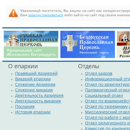
12 января 2015 года состоялась рабочая встреча
Уважаемый посетитель, Вы зашли на сайт как незарегистри
Вам
зарегистрироваться
либо зайти на сайт под своим именем
О епархии
Отделы
Правящий Архиерей
Отдел кадров
Викарий епархии
Информационный отд
Служение Архиерея
Отдел по архитектуре
Служение викария
Паломнический отдел
Деятельность Архиерея
Социальный отдел
Деятельность викария
Отдел по взаимодейс
Послания
Отдел по тюремному
История епархии
Миссионерский отдел
Отдел по работе с м
Отдел религиозного о
Комиссия по канониз