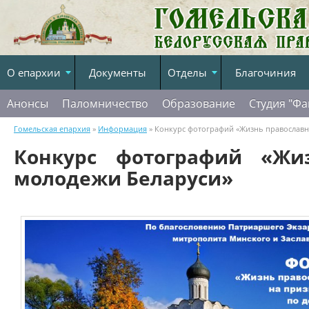
О епархии
Документы
Отделы
Благочиния
Анонсы
Паломничество
Образование
Студия "Фа
Гомельская епархия
»
Информация
» Конкурс фотографий «Жизнь православ
Конкурс фотографий «Жи
молодежи Беларуси»