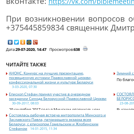
вконтакте:
https://vk.com/biblemeeti
При возникновении вопросов о
+375445859834 священник Дмитр
Дата:
29-07-2020, 14:47
Просмотров:
638
ЧИТАЙТЕ ТАКЖЕ
АНОНС. Конкурс на лучшую презентацию,
Зимний с
посвященную истории Православной церкви,
По благо
конфессиональной жизни и культуре Беларуси
3-03-2020, 07:30
Главное управление образования Гомельского
Епископ Стефан принял участие в очередном
СОСТОЯЛ
заседании Синода Белорусской Православной Церкви
БЕЛОРУС
30-09-2017, 08:03
23-08-201
29 сентября 2017 года в Минском епархиальном
Высокоп
Состоялась рабочая встреча митрополита Минского и
Заславского Павла, патриаршего экзарха всея
Беларуси, с епископом Гомельским и Жлобинским
Стефаном
14-01-2015, 11:34