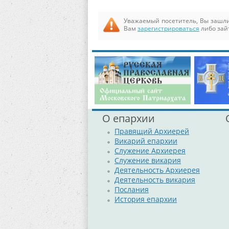
Уважаемый посетитель, Вы зашли
Вам
зарегистрироваться
либо зай
О епархии
Правящий Архиерей
Викарий епархии
Служение Архиерея
Служение викария
Деятельность Архиерея
Деятельность викария
Послания
История епархии