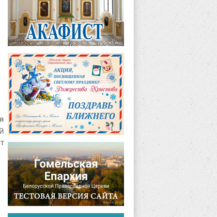
я
й
т