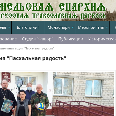
елы
Благочиния
Монастыри
Мероприятия
зование
Студия "Фавор"
Публикации
Историческа
рительная акция "Пасхальная радость"
я "Пасхальная радость"