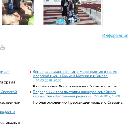
Информация
ливая
День православной книги. Мероприятия в храме
Иверской иконы Божией Матери в г.Гомеле
14-03-2018, 20:30
ла храма
В преддверии Дня православной книги в храме
е Иверской
Подведены итоги выставки-конкурса семейного
творчества «Пасхальная радость»
3
22-04-2017, 15:00
ожественной
По благословению Преосвященнейшего Стефана,
 радость»
естиваля, в