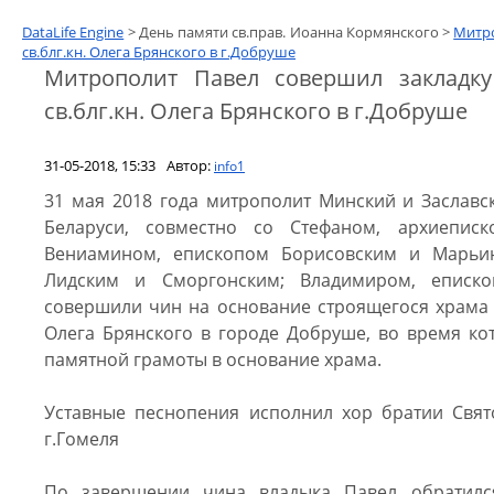
DataLife Engine
> День памяти св.прав. Иоанна Кормянского >
Митро
св.блг.кн. Олега Брянского в г.Добруше
Митрополит Павел совершил закладк
св.блг.кн. Олега Брянского в г.Добруше
31-05-2018, 15:33
Автор:
info1
31 мая 2018 года митрополит Минский и Заславс
Беларуси, совместно со Стефаном, архиепис
Вениамином, епископом Борисовским и Марьи
Лидским и Сморгонским; Владимиром, еписк
совершили чин на основание строящегося храма в
Олега Брянского в городе Добруше, во время ко
памятной грамоты в основание храма.
Уставные песнопения исполнил хор братии Свят
г.Гомеля
По завершении чина владыка Павел обратил