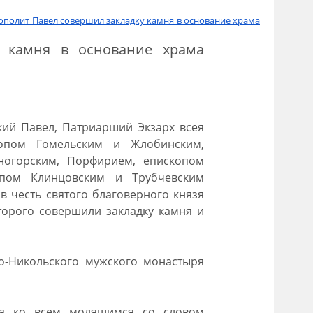
полит Павел совершил закладку камня в основание храма
у камня в основание храма
кий Павел, Патриарший Экзарх всея
копом Гомельским и Жлобинским,
ногорским, Порфирием, епископом
опом Клинцовским и Трубчевским
 честь святого благоверного князя
торого совершили закладку камня и
о-Никольского мужского монастыря
ся ко всем молящимся со словом